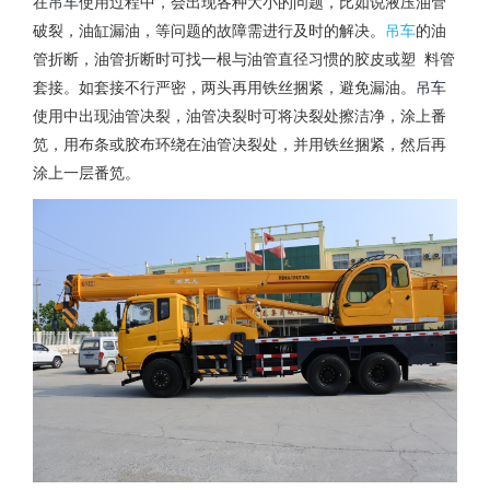
吊车
在
使用过程中，会出现各种大小的问题，比如说液压油管
吊车
破裂，油缸漏油，等问题的故障需进行及时的解决。
的油
管折断，油管折断时可找一根与油管直径习惯的胶皮或塑 料管
吊车
套接。如套接不行严密，两头再用铁丝捆紧，避免漏油。
使用中出现油管决裂，油管决裂时可将决裂处擦洁净，涂上番
笕，用布条或胶布环绕在油管决裂处，并用铁丝捆紧，然后再
涂上一层番笕。