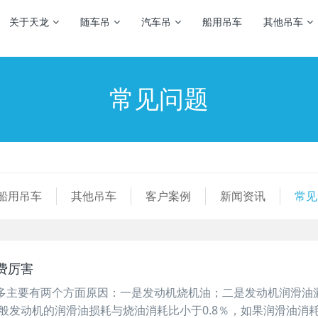
关于天龙
随车吊
汽车吊
船用吊车
其他吊车
常见问题
船用吊车
其他吊车
客户案例
新闻资讯
常见
费厉害
多主要有两个方面原因：一是发动机烧机油；二是发动机润滑油
般发动机的润滑油损耗与烧油消耗比小于0.8％，如果润滑油消