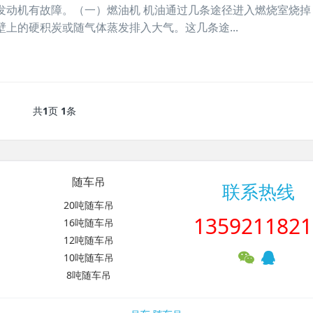
发动机有故障。（一）燃油机 机油通过几条途径进入燃烧室烧掉
上的硬积炭或随气体蒸发排入大气。这几条途...
共
1
页
1
条
随车吊
联系热线
20吨随车吊
1359211821
16吨随车吊
12吨随车吊
10吨随车吊
8吨随车吊