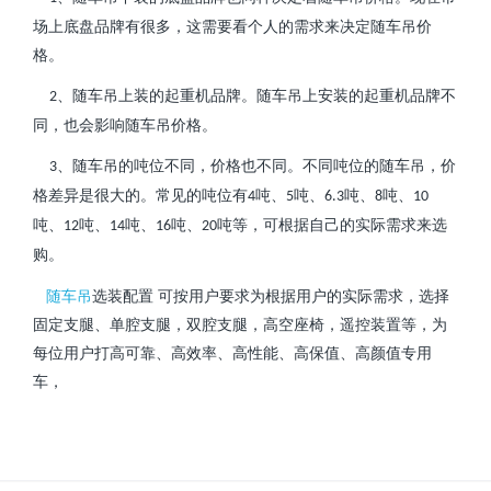
场上底盘品牌有很多，这需要看个人的需求来决定随车吊价
格
。
、随车吊上装的起重机品牌。随车吊上安装的起重机品牌不
2
同，也会影响随车吊价格。
、随车吊的吨位不同，价格也不同。不同吨位的随车吊，价
3
格差异是很大的。常见的吨位有
吨、
吨、
吨、
吨、
4
5
6.3
8
10
吨、
吨、
吨、
吨
、
吨
等，可根据自己的实际需求来选
12
14
16
20
购。
随车吊
选装配置
可按用户要求为根据用户的实际需求，选择
固定支腿、单腔支腿，双腔支腿，高空座椅，遥控装置等，为
每位用户打高可靠、高效率、高性能、高保值、高颜值专用
车，