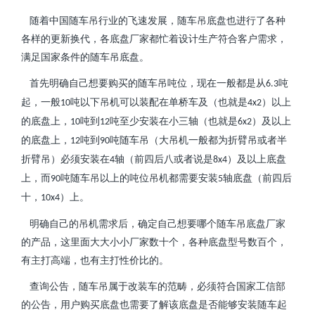
随着中国随车吊行业的飞速发展，随车吊底盘也进行了各种
各样的更新换代，各底盘厂家都忙着设计生产符合客户需求，
满足国家条件的随车吊底盘。
首先明确自己想要购买的随车吊吨位，现在一般都是从
吨
6.3
起，一般
吨以下吊机可以装配在单桥车及（也就是
）以上
10
4x2
的底盘上，
吨到
吨至少安装在小三轴（也就是
）及以上
10
12
6x2
的底盘上，
吨到
吨随车吊（大吊机一般都为折臂吊或者半
12
90
折臂吊）必须安装在
轴（前四后八或者说是
）及以上底盘
4
8x4
上，而
吨随车吊以上的吨位吊机都需要安装
轴底盘（前四后
90
5
十，
）上。
10x4
明确自己的吊机需求后，确定自己想要哪个随车吊底盘厂家
的产品，这里面大大小小厂家数十个，各种底盘型号数百个，
有主打高端，也有主打性价比的。
查询公告，随车吊属于改装车的范畴，必须符合国家工信部
的公告，用户购买底盘也需要了解该底盘是否能够安装随车起